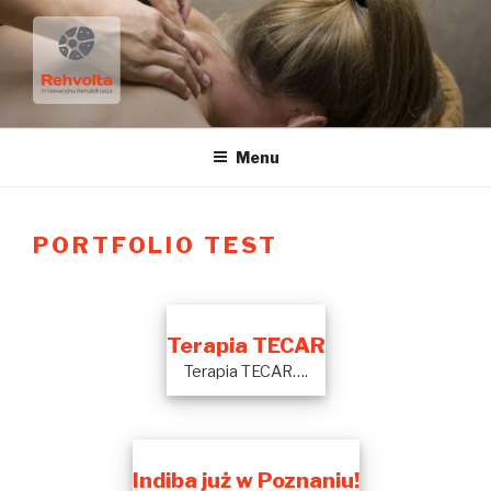
Przejdź
do
treści
FIZJOTERAPIA REHVOLTA
Menu
PORTFOLIO TEST
Terapia TECAR
Terapia TECAR….
Indiba już w Poznaniu!