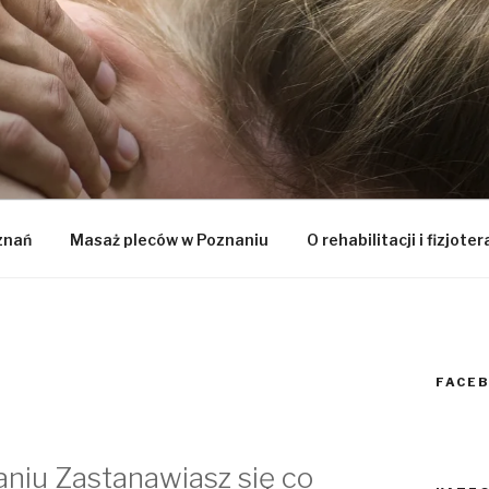
HVOLTA
znań
Masaż pleców w Poznaniu
O rehabilitacji i fizjoter
FACE
niu Zastanawiasz się co