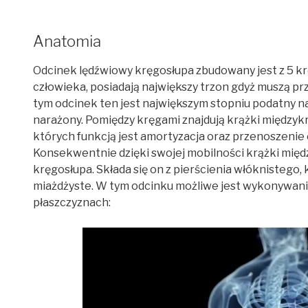
Anatomia
Odcinek lędźwiowy kręgosłupa zbudowany jest z 5 kr
człowieka, posiadają największy trzon gdyż muszą p
tym odcinek ten jest największym stopniu podatny na
narażony. Pomiędzy kręgami znajdują krążki międzyk
których funkcją jest amortyzacja oraz przenoszenie 
Konsekwentnie dzięki swojej mobilności krążki mi
kręgosłupa. Składa się on z pierścienia włóknistego,
miażdżyste. W tym odcinku możliwe jest wykonywani
płaszczyznach: