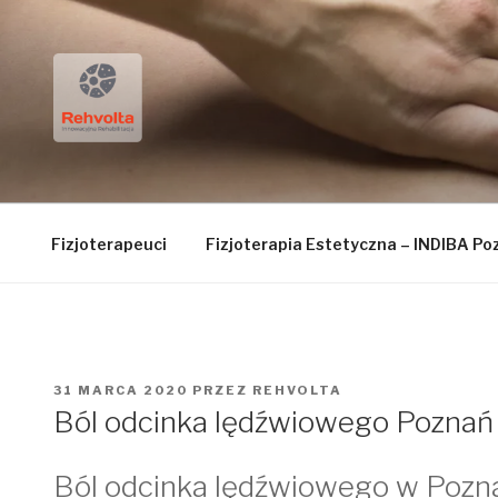
Przejdź
do
treści
FIZJOTERAPIA RE
Fizjoterapeuci
Fizjoterapia Estetyczna – INDIBA Po
OPUBLIKOWANE
31 MARCA 2020
PRZEZ
REHVOLTA
W
Ból odcinka lędźwiowego Poznań
Ból odcinka lędźwiowego w Pozna