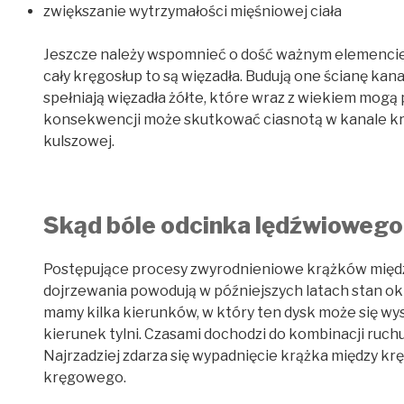
zwiększanie wytrzymałości mięśniowej ciała
Jeszcze należy wspomnieć o dość ważnym elemencie st
cały kręgosłup to są więzadła. Budują one ścianę ka
spełniają więzadła żółte, które wraz z wiekiem mogą
konsekwencji może skutkować ciasnotą w kanale k
kulszowej.
Skąd bóle odcinka lędźwiowego
Postępujące procesy zwyrodnieniowe krążków międ
dojrzewania powodują w późniejszych latach stan okr
mamy kilka kierunków, w który ten dysk może się wy
kierunek tylni. Czasami dochodzi do kombinacji ruch
Najrzadziej zdarza się wypadnięcie krążka między kr
kręgowego.