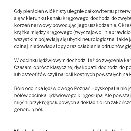
Gdy pierścień włóknisty ulegnie całkowitemu przerwa
się w kierunku kanału kręgowego, dochodzi do zwęż
korzeń nerwowy powodując jego uszkodzenie. Określa
krążka między kręgowego (zwyczajowo i nieprawidło
wszystkim pojawiają się ubytki neurologiczne, takie
dolnej, niedowład stopy oraz osłabienie odruchów gł
W odcinku lędźwiowym dochodzi też do zwężenia kana
Czasami oprócz klasycznej dyskopatii dochodzi do po
lub osteofitów czyli narośli kostnych powstałych n
Bóle odcinka lędźwiowego Poznań – dyskopatia nie j
bólów odcinka lędźwiowego kręgosłupa. Ale powstają
mięśni przykręgosłupowych a dokładnie ich zakończ
generują ból.