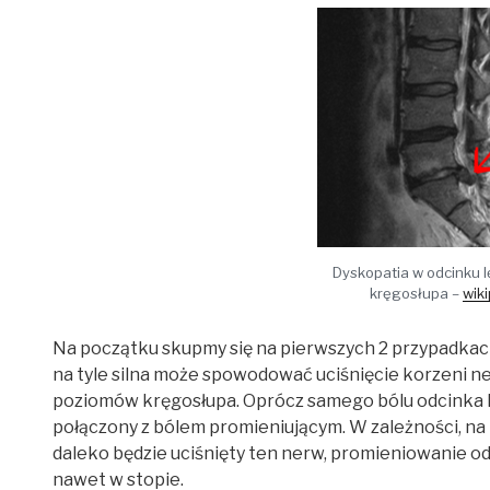
Dyskopatia w odcinku 
kręgosłupa –
wik
Na początku skupmy się na pierwszych 2 przypadkach. 
na tyle silna może spowodować uciśnięcie korzeni
poziomów kręgosłupa. Oprócz samego bólu odcinka
połączony z bólem promieniującym. W zależności, na k
daleko będzie uciśnięty ten nerw, promieniowanie od
nawet w stopie.