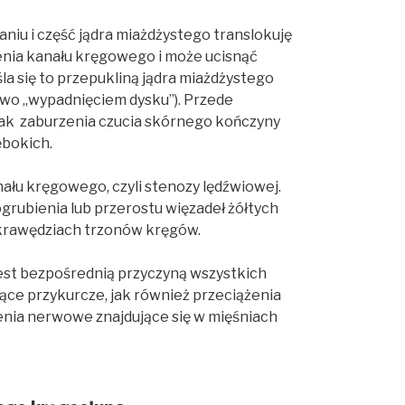
niu i część jądra miażdżystego translokuję
enia kanału kręgowego i może ucisnąć
 się to przepukliną jądra miażdżystego
wo „wypadnięciem dysku”). Przede
 jak zaburzenia czucia skórnego kończyny
ębokich.
łu kręgowego, czyli stenozy lędźwiowej.
grubienia lub przerostu więzadeł żółtych
a krawędziach trzonów kręgów.
est bezpośrednią przyczyną wszystkich
ce przykurcze, jak również przeciążenia
enia nerwowe znajdujące się w mięśniach