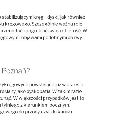
abilizującym kręgi i dyski, jak również
nału kręgowego. Szczególnie ważna rolę
 przerastać i pogrubiać swoją objętość. W
ręgowym i objawami podobnymi do rwy
Poznań?
zykręgowych powstające już w okresie
eślany jako dyskopatia. W takim razie
sunąć. W większości przypadków jest to
u tylniego z kierunkiem bocznym.
ęgowego do przody, czyli do kanału