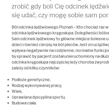
zrobić gdy boli Cię odcinek lędź
się udać, czy mogę sobie sam por
Ból odcinka lędźwiowego Poznań – Kto chociaż raz w s
odcinka lędźwiowego kręgosłupa. Dolegliwości bólow
Sam odcinek lędźwiowy to główne miejsce bolesne u 
dzieci również cierpią na ból pleców. Jest on uciążliw
wpływa negatywnie na codzienne, normalne funkcjono
by sprawić by pacjent został unieruchomiony na dłużs
odcinka kręgosłupa najczęściej leży choroba zwyrodn
zależy od kilku czynników:
Podłoże genetyczne,
Rodzaj wykonywanej pracy,
Wiek,
Uprawiana dyscyplina sportu,
Budowa ciała.