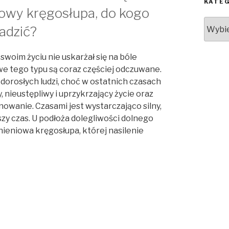
KATE
wiowy kręgosłupa, do kogo
Kateg
adzić?
woim życiu nie uskarżał się na bóle
e tego typu są coraz częściej odczuwane.
dorosłych ludzi, choć w ostatnich czasach
y, nieustępliwy i uprzykrzający życie oraz
wanie. Czasami jest wystarczająco silny,
zy czas. U podłoża dolegliwości dolnego
ieniowa kręgosłupa, której nasilenie