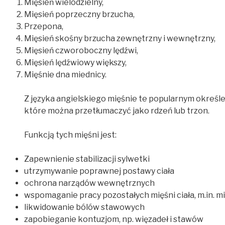
Mięsień wielodzielny,
Mięsień poprzeczny brzucha,
Przepona,
Mięsień skośny brzucha zewnętrzny i wewnętrzny,
Mięsień czworoboczny lędźwi,
Mięsień lędźwiowy większy,
Mięśnie dna miednicy.
Z języka angielskiego mięśnie te popularnym określe
które można przetłumaczyć jako rdzeń lub trzon.
Funkcją tych mięśni jest:
Zapewnienie stabilizacji sylwetki
utrzymywanie poprawnej postawy ciała
ochrona narządów wewnętrznych
wspomaganie pracy pozostałych mięśni ciała, m.in. 
likwidowanie bólów stawowych
zapobieganie kontuzjom, np. więzadeł i stawów