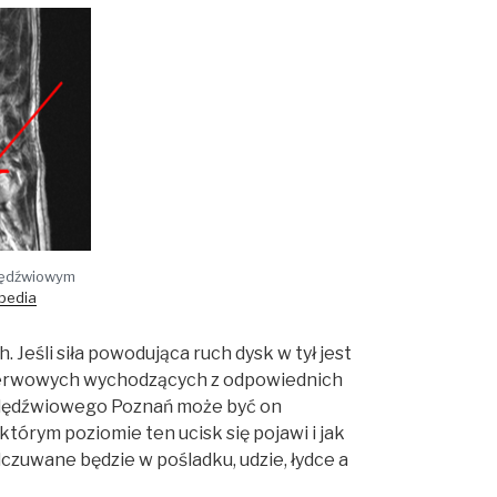
lędźwiowym
ipedia
Jeśli siła powodująca ruch dysk w tył jest
 nerwowych wychodzących z odpowiednich
 lędźwiowego Poznań może być on
tórym poziomie ten ucisk się pojawi i jak
czuwane będzie w pośladku, udzie, łydce a