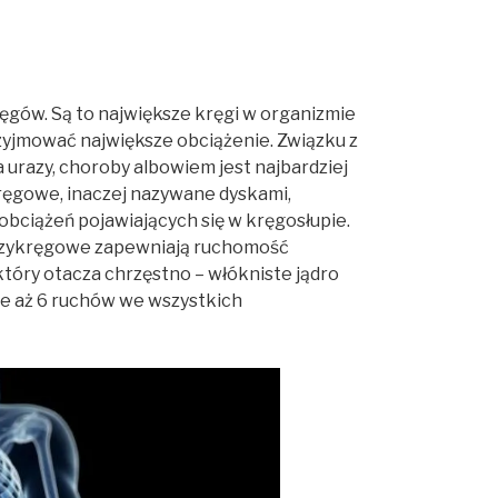
ęgów. Są to największe kręgi w organizmie
rzyjmować największe obciążenie. Związku z
 urazy, choroby albowiem jest najbardziej
ręgowe, inaczej nazywane dyskami,
obciążeń pojawiających się w kręgosłupie.
ędzykręgowe zapewniają ruchomość
 który otacza chrzęstno – włókniste jądro
e aż 6 ruchów we wszystkich