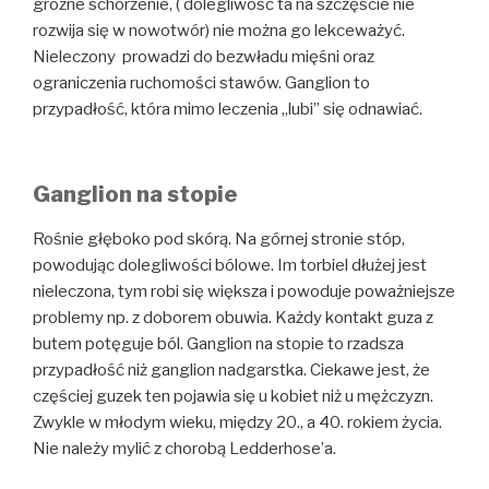
groźne schorzenie, ( dolegliwość ta na szczęście nie
rozwija się w nowotwór) nie można go lekceważyć.
Nieleczony prowadzi do bezwładu mięśni oraz
ograniczenia ruchomości stawów. Ganglion to
przypadłość, która mimo leczenia „lubi” się odnawiać.
Ganglion na stopie
Rośnie głęboko pod skórą. Na górnej stronie stóp,
powodując dolegliwości bólowe. Im torbiel dłużej jest
nieleczona, tym robi się większa i powoduje poważniejsze
problemy np. z doborem obuwia. Każdy kontakt guza z
butem potęguje ból. Ganglion na stopie to rzadsza
przypadłość niż ganglion nadgarstka. Ciekawe jest, że
częściej guzek ten pojawia się u kobiet niż u mężczyzn.
Zwykle w młodym wieku, między 20., a 40. rokiem życia.
Nie należy mylić z chorobą Ledderhose’a.