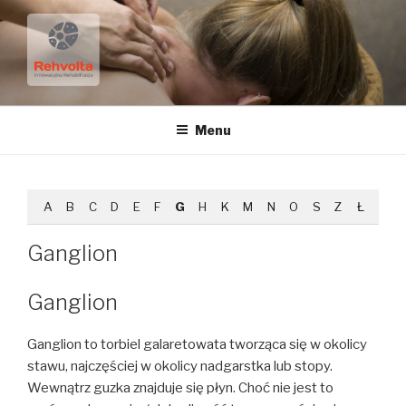
Przejdź
do
treści
FIZJOTERAPIA REHVOLTA
Menu
A
B
C
D
E
F
G
H
K
M
N
O
S
Z
Ł
Ganglion
Ganglion
Ganglion to torbiel galaretowata tworząca się w okolicy
stawu, najczęściej w okolicy nadgarstka lub stopy.
Wewnątrz guzka znajduje się płyn. Choć nie jest to