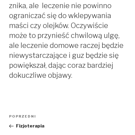
znika, ale leczenie nie powinno
ograniczać się do wklepywania
maści czy olejków. Oczywiście
może to przynieść chwilową ulgę,
ale leczenie domowe raczej będzie
niewystarczające i guz będzie się
powiększał, dając coraz bardziej
dokuczliwe objawy.
Nawigacja
POPRZEDNI
Poprzedni
wpisu
wpis
Fizjoterapia