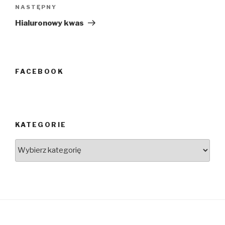
NASTĘPNY
Następny
wpis
Hialuronowy kwas
FACEBOOK
KATEGORIE
Kategorie