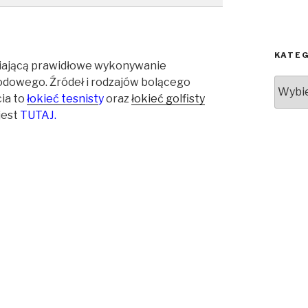
KATE
udniającą prawidłowe wykonywanie
odowego. Źródeł i rodzajów bolącego
Kateg
cia to
łokieć tesnist
y
oraz
łokieć golfisty
jest
TUTAJ.