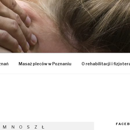
HVOLTA
znań
Masaż pleców w Poznaniu
O rehabilitacji i fizjoter
FACE
M
N
O
S
Z
Ł