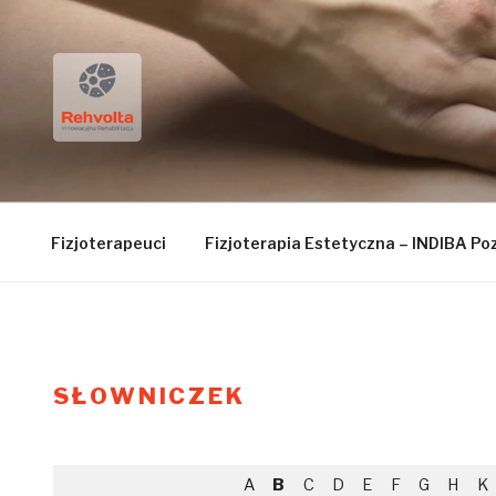
Przejdź
do
treści
FIZJOTERAPIA RE
Fizjoterapeuci
Fizjoterapia Estetyczna – INDIBA Po
SŁOWNICZEK
A
B
C
D
E
F
G
H
K